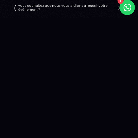
vous souhaitez que nous vous aidions à réussir votre
événement ?
TROUVER L'ARTISTE PARFAIT POUR
VOTRE ÉVÉNEMENT
Shadow to Live book des artistes locaux et
internationaux pour événements dans le monde entier
depuis plus de 15 ans. Événements corporate à New
York, concerts privés à Dubaï, festivals en Europe,
soirées de gala à Hong Kong : nous trouvons l'artiste qui
correspond à votre projet, votre budget et votre
public, où que vous soyez.
Que vous cherchiez un DJ pour une soirée d'entreprise à
Londres, un artiste francophone pour un festival au
Canada, une tête d'affiche internationale pour un
concert privé en Asie ou une programmation artistique
complète pour votre festival, Shadow to Live s'occupe
de tout : négociation, contrats, logistique