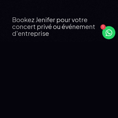
Bookez Jenifer pour votre
concert privé ou événement
d'entreprise
JENIFER : 23 ANS DE POP FRANÇAISE,
UN RÉPERTOIRE QUE TOUT LE
MONDE CONNAÎT
Jenifer compte 9 albums studio, 12 singles classés dans
le top 10 en France et un premier album certifié Platinum
Award en Europe avec plus d'un million d'exemplaires
vendus. En 2007, Lunatique devient son premier album
n°1 en France. En mars 2023, elle prend la scène de
l'Accor Arena de Paris. En 2022, elle reçoit le NRJ Music
Award d'honneur pour l'ensemble de sa carrière, égalant