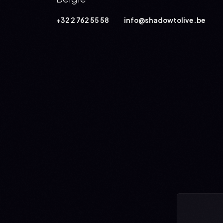
+32 2 762 55 58‬
info@shadowtolive.be