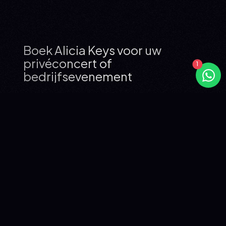
Boek Alicia Keys voor uw
privéconcert of
bedrijfsevenement
WIE IS ALICIA KEYS?
Alicia Keys is een van de meest bekroonde Amerikaanse
artiesten van haar generatie. Klassiek geschoold
pianiste vanaf 7 jaar, singer-songwriter en producer, ze
verkocht meer dan 65 miljoen platen wereldwijd sinds
haar debuut in 2001.
Haar eerste album Songs in A Minor (2001) verkocht meer
dan 12 miljoen exemplaren en leverde haar 5 Grammy