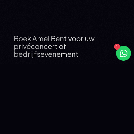
Boek Amel Bent voor uw
privéconcert of
bedrijfsevenement
WIE IS AMEL BENT?
Amel Bent is een van de meest iconische Franstalige
R&B-artiesten van de afgelopen 20 jaar. Ontdekt via
Nouvelle Star op M6 in 2004, brak ze onmiddellijk door
met "Ma philosophie" (mede geschreven met Diam's),
dat nummer 1 werd in Frankrijk en meer dan 500.000
exemplaren verkocht. Haar debuutalbum "Un jour d'été"